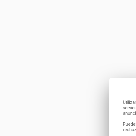
Utiliz
servic
anunci
Puedes
rechaz