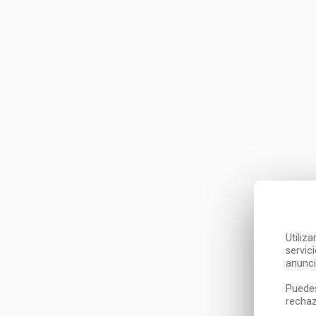
Utiliz
servic
anunci
Puedes
rechaz