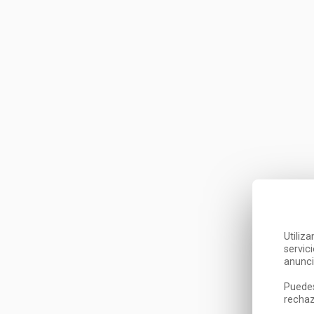
Utiliz
servic
anunci
Puedes
rechaz