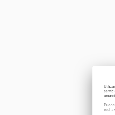
Utiliz
servic
anunci
Puedes
rechaz