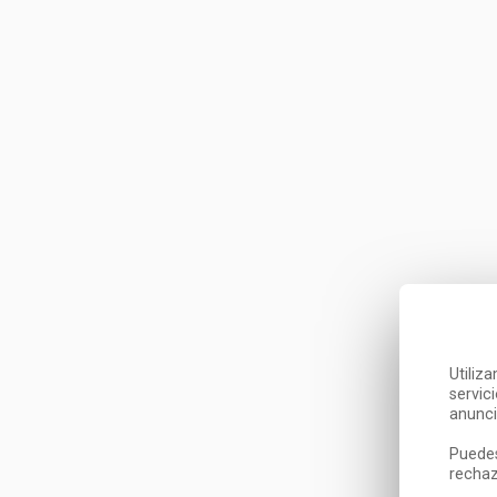
Utiliz
servic
anunci
Puedes
rechaz