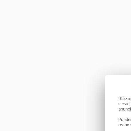
Utiliz
servic
anunci
Puedes
rechaz