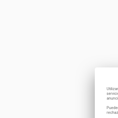
Utiliz
servic
anunci
Puedes
rechaz