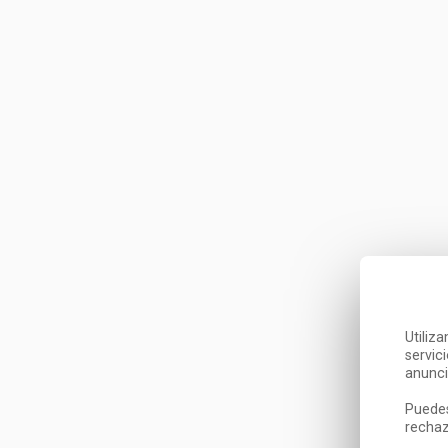
Utiliz
servic
anunci
Puedes
rechaz