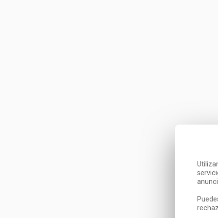
Utiliz
servic
anunci
Puedes
rechaz