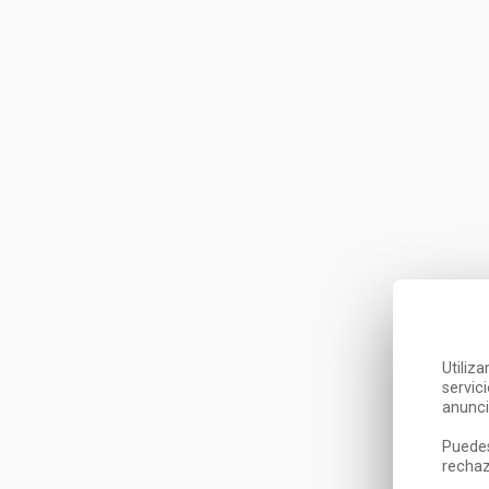
Utiliz
servic
anunci
Puedes
rechaz