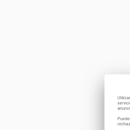
Utiliz
servic
anunci
Puedes
rechaz