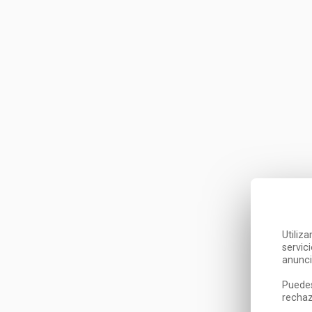
Utiliz
servic
anunci
Puedes
rechaz