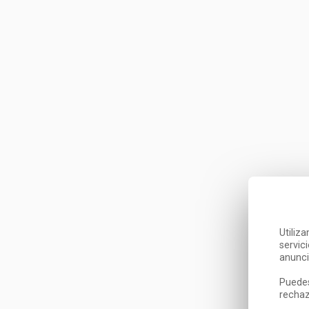
Utiliz
servic
anunci
Puedes
rechaz