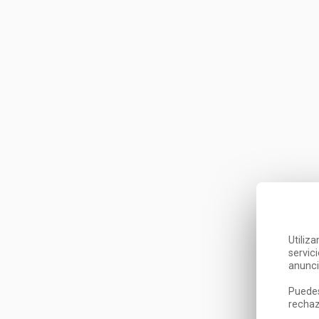
Utiliz
servic
anunci
Puedes
rechaz