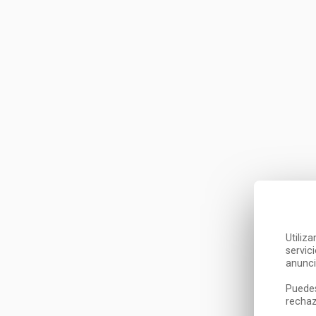
Utiliz
servic
anunci
Puedes
rechaz