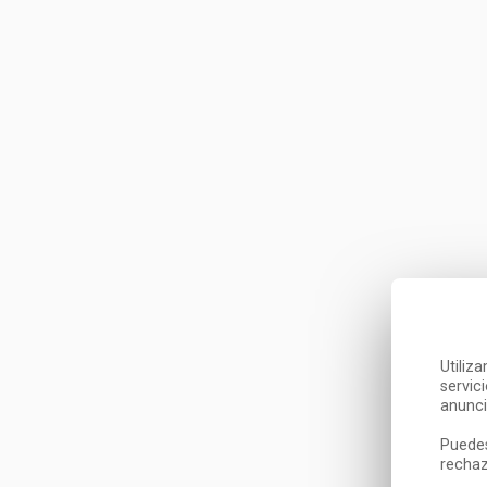
Utiliz
servic
anunci
Puedes
rechaz