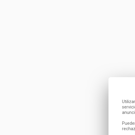
Utiliz
servic
anunci
Puedes
rechaz