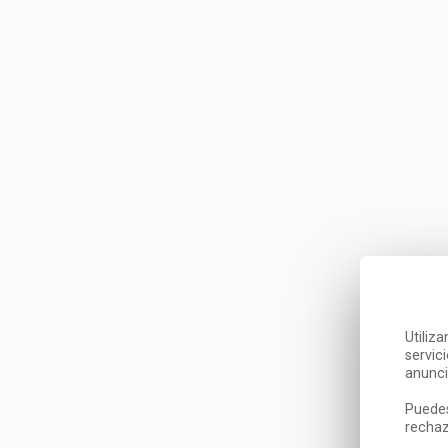
Utiliz
servic
anunci
Puedes
rechaz